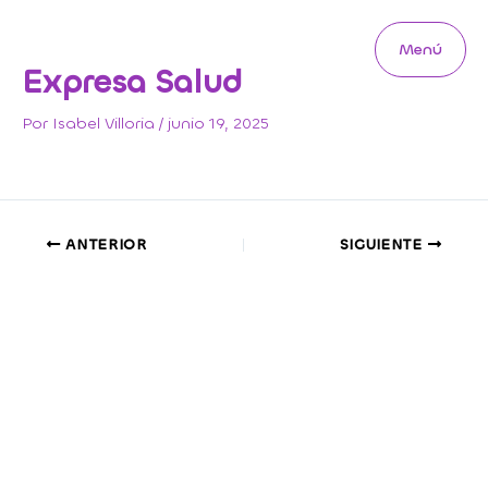
Ir
al
Menú
contenido
Main
Expresa Salud
Menu
Por
Isabel Villoria
/
junio 19, 2025
ANTERIOR
SIGUIENTE