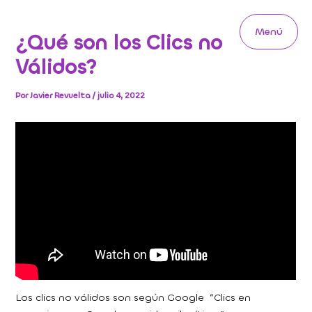
Ir
al
Menú
¿Qué son los Clics no
contenido
Main
Válidos?
Menu
Por
Javier Revuelta
/
julio 4, 2022
Los clics no válidos son según Google “Clics en