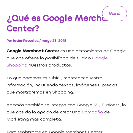
Ir
al
Menú
¿Qué es Google Merchant
contenido
Main
Center?
Menu
Por
Javier Revuelta
/
mayo 23, 2018
Google Merchant Center
es una herramienta de Google
que nos ofrece la posibilidad de subir a
Google
Shopping
nuestros productos.
Lo que haremos es subir y mantener nuestra
información, incluyendo textos, imágenes y precios
que mostraremos en Shopping.
Además también se integra con Google My Business, lo
que nos da la opción de crear una
Campaña
de
Marketing más completa.
Para registrarte en Google Merchant Center