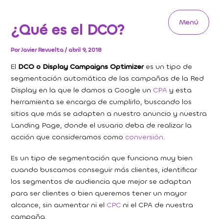
Ir
al
Menú
¿Qué es el DCO?
contenido
Main
Menu
Por
Javier Revuelta
/
abril 9, 2018
El
DCO o Display Campaigns Optimizer
es un tipo de
segmentación automática de las campañas de la Red
Display en la que le damos a Google un
CPA
y esta
herramienta se encarga de cumplirlo, buscando los
sitios que más se adapten a nuestro anuncio y nuestra
Landing Page, donde el usuario deba de realizar la
acción que consideramos como
conversión
.
Es un tipo de segmentación que funciona muy bien
cuando buscamos conseguir más clientes, identificar
los segmentos de audiencia que mejor se adaptan
para ser clientes o bien queremos tener un mayor
alcance, sin aumentar ni el
CPC
ni el CPA de nuestra
campaña.